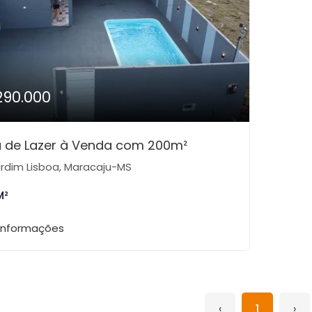
290.000
 de Lazer à Venda com 200m²
rdim Lisboa, Maracaju-MS
M²
 informações
‹
1
›