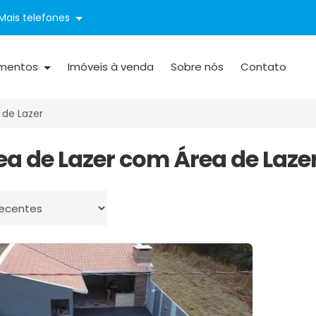
Mais telefones
mentos
Imóveis à venda
Sobre nós
Contato
de Lazer
rea de Lazer com Área de Laze
 por