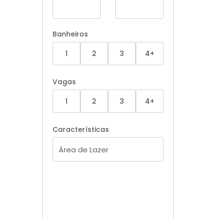
Banheiros
1
2
3
4+
Vagas
1
2
3
4+
Características