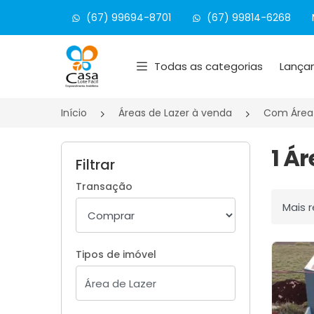
(67) 99694-8701
(67) 99814-6268
Página inicial
Todas as categorias
Lança
Início
Áreas de Lazer à venda
Com Área 
1 Á
Filtrar
Transação
Ordenar
Tipos de imóvel