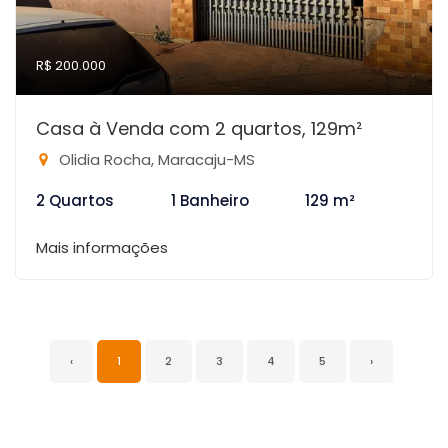
R$ 200.000
Casa à Venda com 2 quartos, 129m²
Olidia Rocha, Maracaju-MS
2 Quartos
1 Banheiro
129 m²
Mais informações
‹
1
2
3
4
5
›