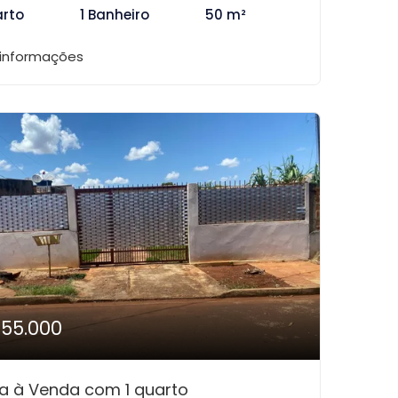
arto
1 Banheiro
50 m²
 informações
155.000
a à Venda com 1 quarto