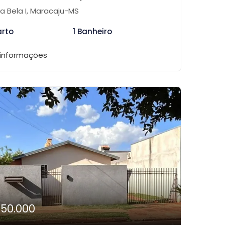
ha Bela I, Maracaju-MS
arto
1 Banheiro
 informações
150.000