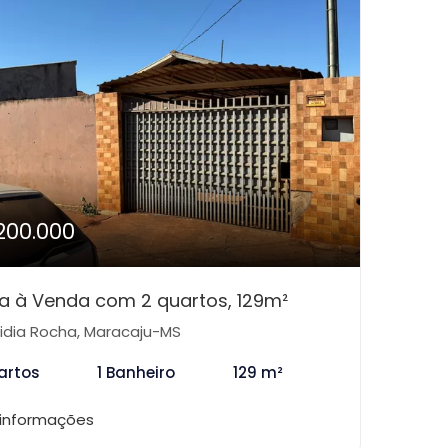
200.000
a à Venda com 2 quartos, 129m²
idia Rocha, Maracaju-MS
artos
1 Banheiro
129 m²
 informações