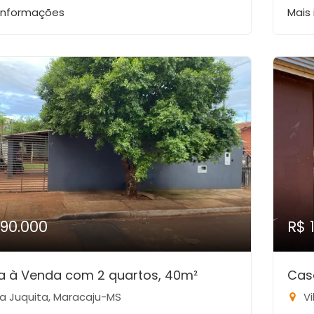
 informações
Mais
190.000
R$ 
a à Venda com 2 quartos, 40m²
Cas
la Juquita, Maracaju-MS
Vi