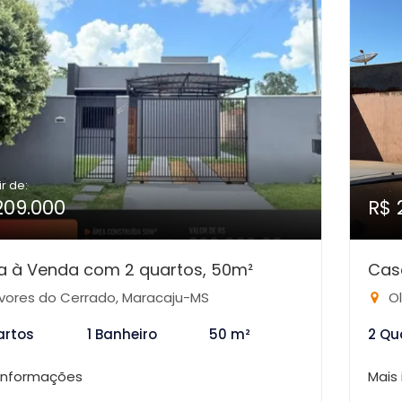
ir de:
209.000
R$ 
a à Venda com 2 quartos, 50m²
Cas
vores do Cerrado, Maracaju-MS
Ol
artos
1 Banheiro
50 m²
2 Qu
 informações
Mais