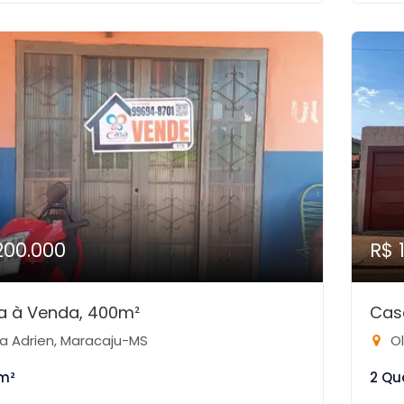
200.000
R$ 
a à Venda, 400m²
Cas
la Adrien, Maracaju-MS
Ol
m²
2 Qu