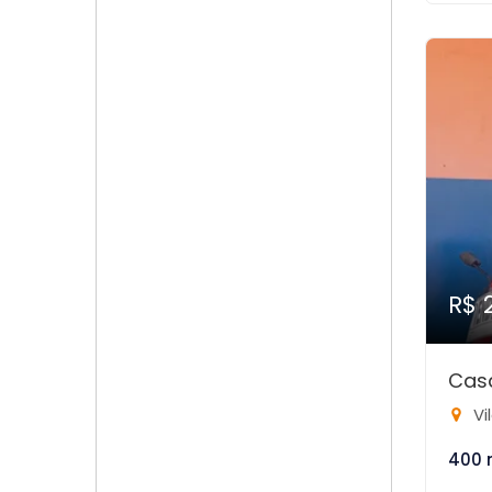
R$ 
Cas
Vi
400 