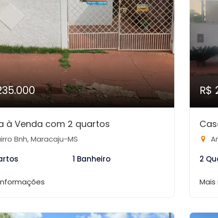
235.000
R$ 
a à Venda com 2 quartos
Cas
irro Bnh, Maracaju-MS
Ar
artos
1 Banheiro
2 Qu
 informações
Mais