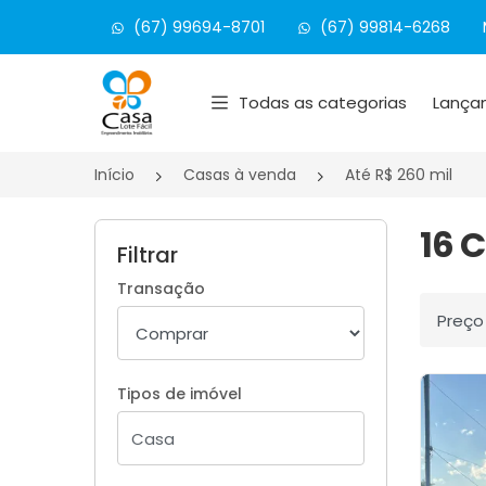
(67) 99694-8701
(67) 99814-6268
Página inicial
Todas as categorias
Lança
Início
Casas à venda
Até R$ 260 mil
16 
Filtrar
Transação
Ordenar
Tipos de imóvel