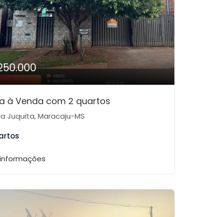
250.000
a à Venda com 2 quartos
la Juquita, Maracaju-MS
artos
 informações