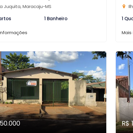
la Juquita, Maracaju-MS
Il
artos
1 Banheiro
1 Qu
 informações
Mais
150.000
R$ 