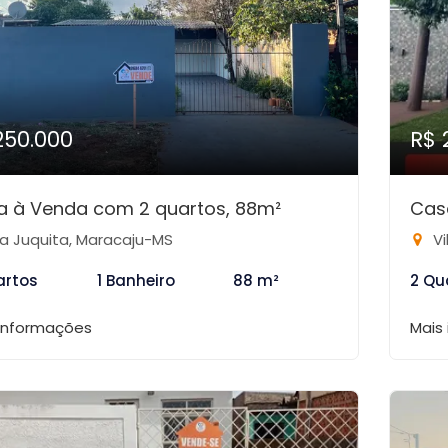
250.000
R$ 
a à Venda com 2 quartos, 88m²
Cas
la Juquita, Maracaju-MS
Vi
artos
1 Banheiro
88 m²
2 Qu
 informações
Mais