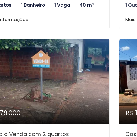
artos
1 Banheiro
1 Vaga
40 m²
1 Qu
 informações
Mais
179.000
R$ 
a à Venda com 2 quartos
Cas