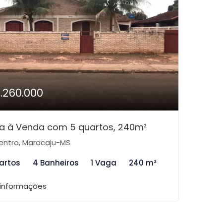
1.260.000
a à Venda com 5 quartos, 240m²
ntro, Maracaju-MS
artos
4 Banheiros
1 Vaga
240 m²
 informações