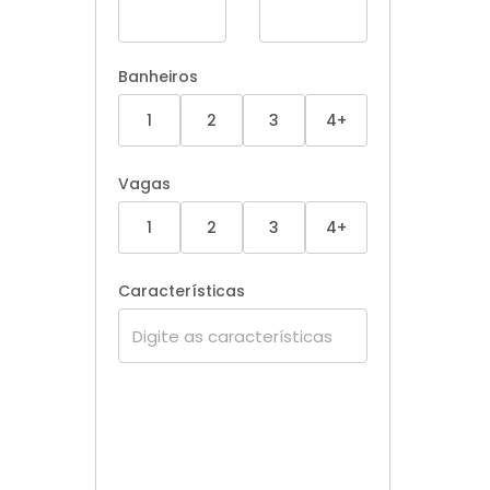
Banheiros
1
2
3
4+
Vagas
1
2
3
4+
Características