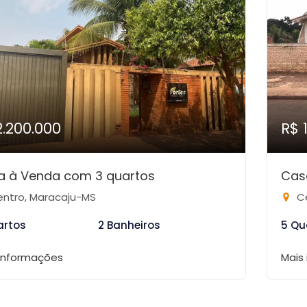
2.200.000
R$ 
a à Venda com 3 quartos
Cas
ntro, Maracaju-MS
Ce
artos
2 Banheiros
5 Qu
 informações
Mais