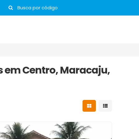
s em Centro, Maracaju,
Mostrar resultados 
Mostrar result