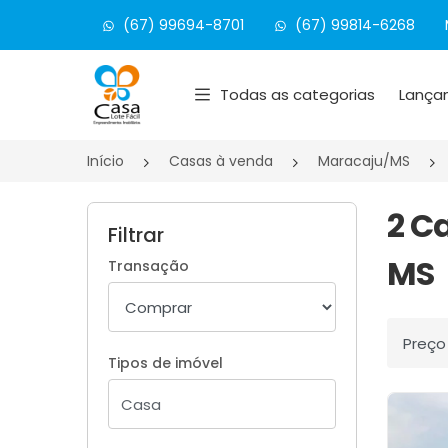
(67) 99694-8701
(67) 99814-6268
Página inicial
Todas as categorias
Lança
Início
Casas à venda
Maracaju/MS
2 C
Filtrar
MS
Transação
Ordenar
Tipos de imóvel