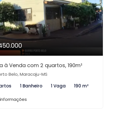
450.000
a à Venda com 2 quartos, 190m²
rto Belo, Maracaju-MS
artos
1 Banheiro
1 Vaga
190 m²
 informações