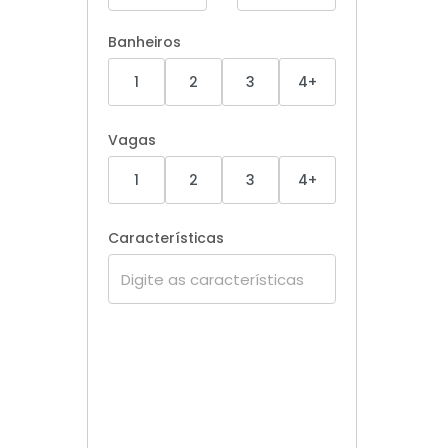
Banheiros
1
2
3
4+
Vagas
1
2
3
4+
Características