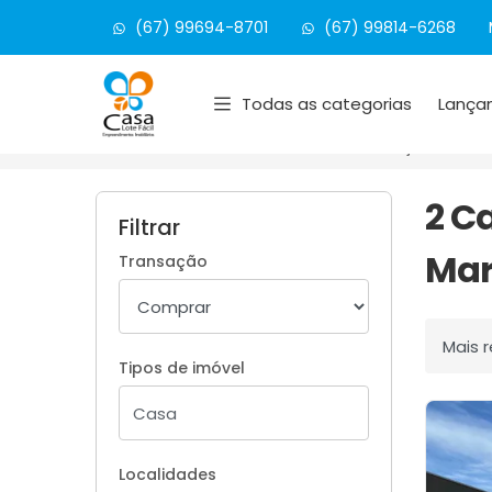
(67) 99694-8701
(67) 99814-6268
Página inicial
Todas as categorias
Lança
Início
Casas à venda
Maracaju/MS
2 C
Filtrar
Mar
Transação
Ordenar
Tipos de imóvel
Localidades