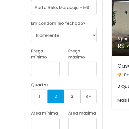
Em condomínio fechado?
A part
R$ 
Preço
Preço
mínimo
máximo
Cas
Po
Quartos
2 Qu
1
2
3
4+
Mais
Área mínima
Área máxima