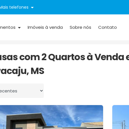
Mais telefones
mentos
Imóveis à venda
Sobre nós
Contato
Porto Belo
2 Quartos
asas com 2 Quartos à Venda e
acaju, MS
 por