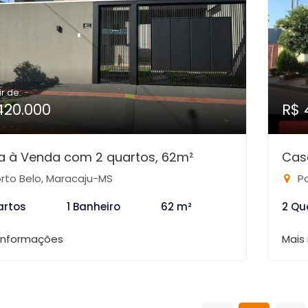
ir de:
420.000
R$ 
a à Venda com 2 quartos, 62m²
Cas
rto Belo, Maracaju-MS
Po
artos
1 Banheiro
62 m²
2 Qu
 informações
Mais