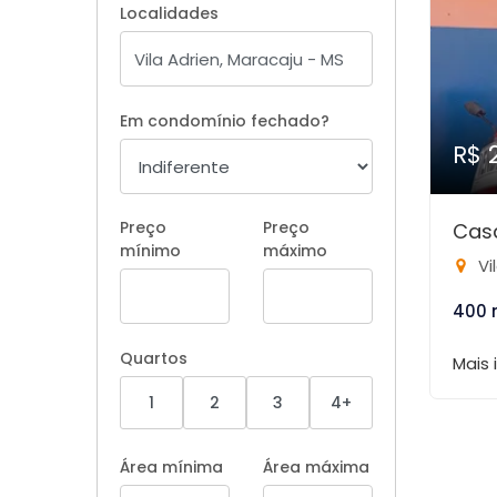
Localidades
Em condomínio fechado?
R$ 
Preço
Preço
Cas
mínimo
máximo
Vi
400 
Quartos
Mais
1
2
3
4+
Área mínima
Área máxima