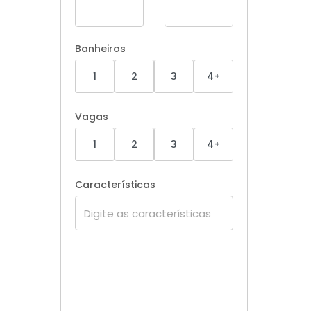
Banheiros
1
2
3
4+
Vagas
1
2
3
4+
Características