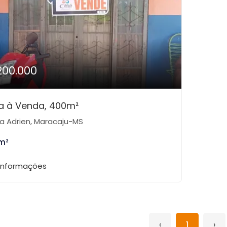
200.000
a à Venda, 400m²
la Adrien, Maracaju-MS
m²
 informações
‹
1
›