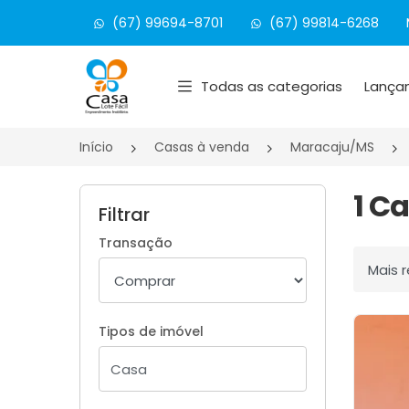
(67) 99694-8701
(67) 99814-6268
Página inicial
Todas as categorias
Lança
Início
Casas à venda
Maracaju/MS
1 C
Filtrar
Transação
Ordenar
Tipos de imóvel