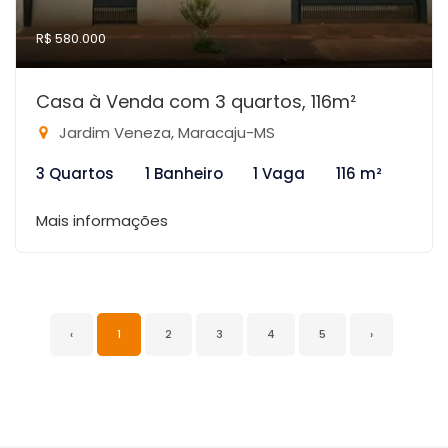
R$ 580.000
Casa à Venda com 3 quartos, 116m²
Jardim Veneza, Maracaju-MS
3 Quartos
1 Banheiro
1 Vaga
116 m²
Mais informações
‹
1
2
3
4
5
›