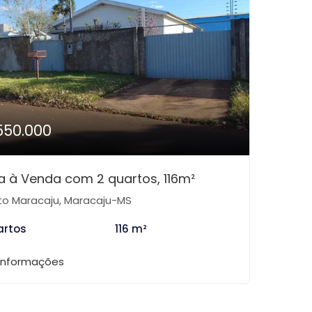
550.000
 à Venda com 2 quartos, 116m²
to Maracaju, Maracaju-MS
artos
116 m²
 informações