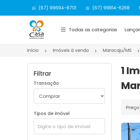
(67) 99694-8701
(67) 99814-6268
Página inicial
Todas as categorias
Lança
Início
Imóveis à venda
Maracaju/MS
1 I
Filtrar
Mar
Transação
Ordenar
Tipos de imóvel