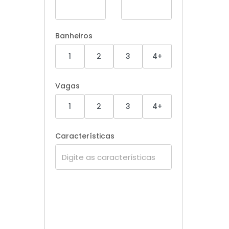
Banheiros
1
2
3
4+
Vagas
1
2
3
4+
Características