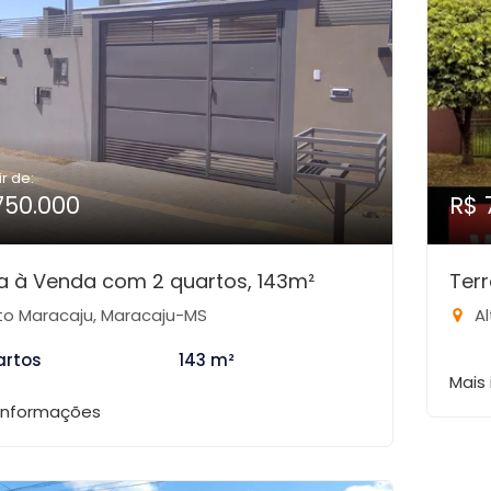
ir de:
750.000
R$ 
 à Venda com 2 quartos, 143m²
Ter
to Maracaju, Maracaju-MS
Al
artos
143 m²
Mais
 informações