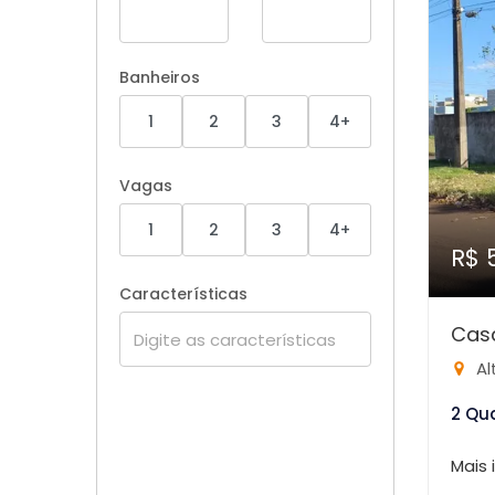
Banheiros
1
2
3
4+
Vagas
1
2
3
4+
R$ 
Características
Casa
Al
2 Qu
Mais