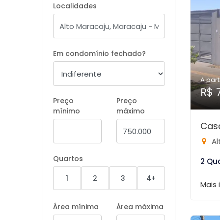
Localidades
Em condomínio fechado?
A part
R$ 
Preço
Preço
mínimo
máximo
Casa
Al
Quartos
2 Qu
1
2
3
4+
Mais
Área mínima
Área máxima