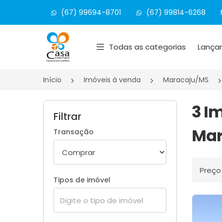
(67) 99694-8701
(67) 99814-6268
Página inicial
Todas as categorias
Lança
Início
Imóveis à venda
Maracaju/MS
3 I
Filtrar
Mar
Transação
Ordenar
Tipos de imóvel