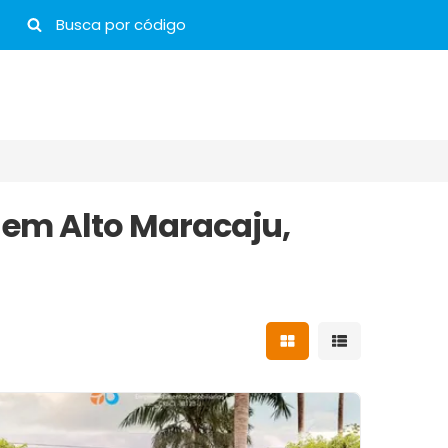
l em Alto Maracaju,
Mostrar resultados 
Mostrar result