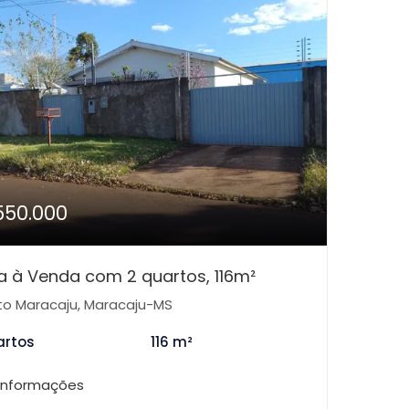
550.000
 à Venda com 2 quartos, 116m²
to Maracaju, Maracaju-MS
artos
116 m²
 informações