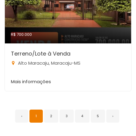
R$ 700.000
Terreno/Lote à Venda
Alto Maracaju, Maracaju-MS
Mais informações
‹
1
2
3
4
5
›