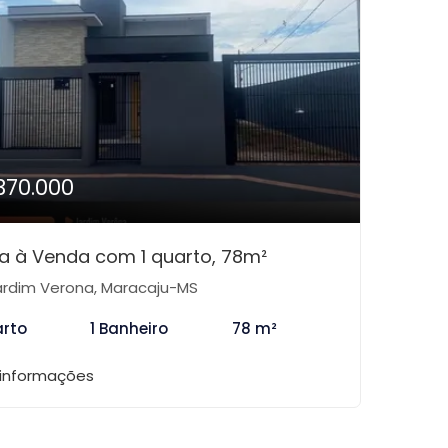
370.000
a à Venda com 1 quarto, 78m²
rdim Verona, Maracaju-MS
arto
1 Banheiro
78 m²
 informações