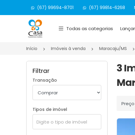
(67) 99694-8701
(67) 99814-6268
Página inicial
Todas as categorias
Lança
Início
Imóveis à venda
Maracaju/MS
3 I
Filtrar
Mar
Transação
Ordenar
Tipos de imóvel