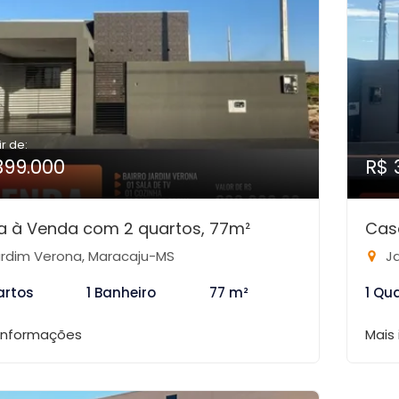
ir de:
399.000
R$ 
a à Venda com 2 quartos, 77m²
Cas
rdim Verona, Maracaju-MS
Ja
artos
1 Banheiro
77 m²
1 Qu
 informações
Mais