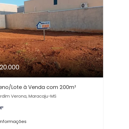
120.000
reno/Lote à Venda com 200m²
rdim Verona, Maracaju-MS
M²
 informações