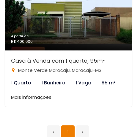
A partir de:
R$ 400.000
Casa à Venda com 1 quarto, 95m²
Monte Verde Maracaju, Maracaju-MS
1 Quarto
1 Banheiro
1 Vaga
95 m²
Mais informações
‹
1
›