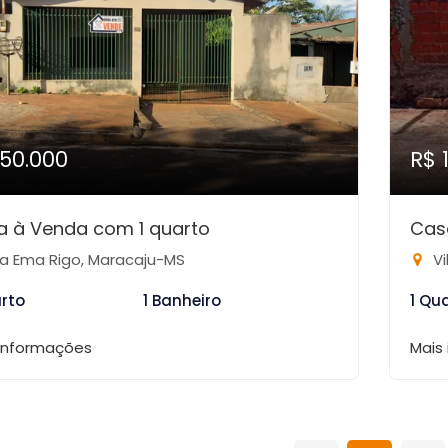
150.000
R$ 
 à Venda com 1 quarto
Cas
la Ema Rigo, Maracaju-MS
Vi
arto
1 Banheiro
1 Qu
 informações
Mais