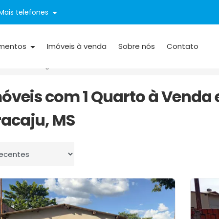
Mais telefones
mentos
Imóveis à venda
Sobre nós
Contato
Vila Ema Rigo
1 Quarto
móveis com 1 Quarto à Venda 
acaju, MS
 por