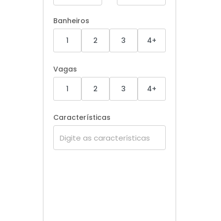
Banheiros
1
2
3
4+
Vagas
1
2
3
4+
Características