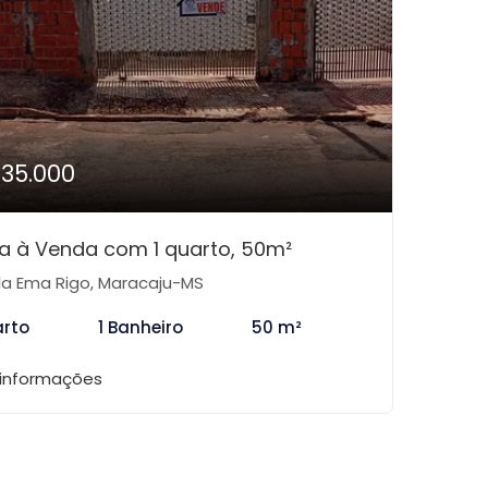
135.000
a à Venda com 1 quarto, 50m²
la Ema Rigo, Maracaju-MS
arto
1 Banheiro
50 m²
 informações