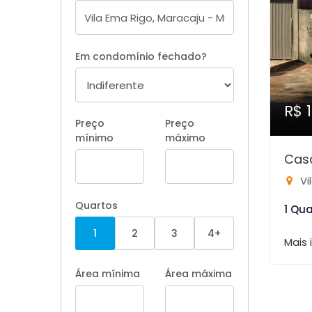
Em condomínio fechado?
R$ 
Preço
Preço
mínimo
máximo
Casa
Vi
Quartos
1 Qu
1
2
3
4+
Mais
Área mínima
Área máxima