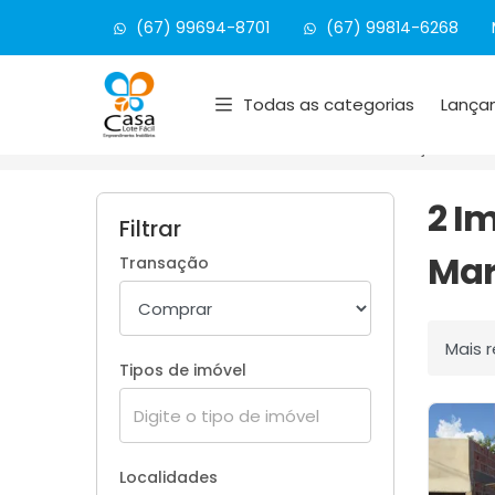
(67) 99694-8701
(67) 99814-6268
Página inicial
Todas as categorias
Lança
Início
Imóveis à venda
Maracaju/MS
2 I
Filtrar
Mar
Transação
Ordenar
Tipos de imóvel
Localidades