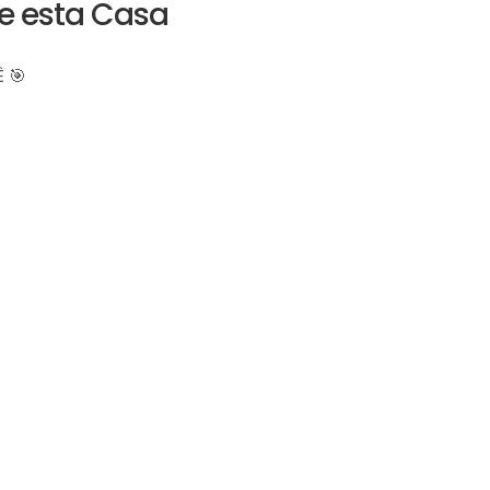
re esta Casa
 🎯