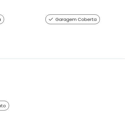
a
Garagem Coberta
ato