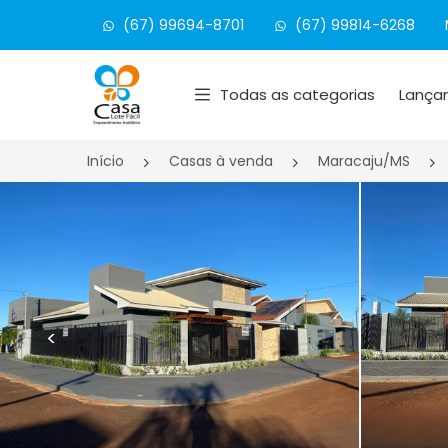
(67) 99694-8701
(67) 99814-6268
Página inicial
Todas as categorias
Lança
Início
Casas à venda
Maracaju/MS
<