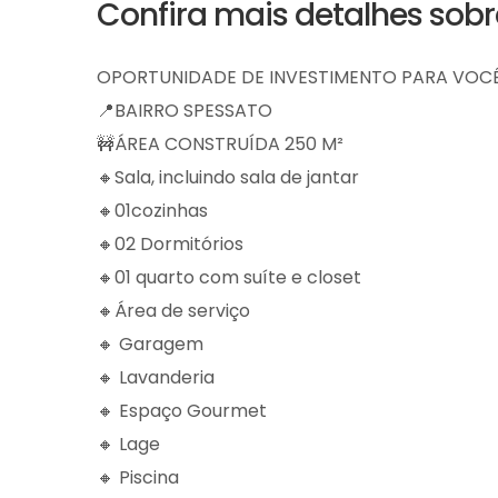
Confira mais detalhes sob
OPORTUNIDADE DE INVESTIMENTO PARA VOCÊ
📍BAIRRO SPESSATO
🚧ÁREA CONSTRUÍDA 250 M²
🔸️Sala, incluindo sala de jantar
🔸01cozinhas
🔸02 Dormitórios
🔸01 quarto com suíte e closet
🔸Área de serviço
🔸 Garagem
🔸 Lavanderia
🔸 Espaço Gourmet
🔸 Lage
🔸 Piscina