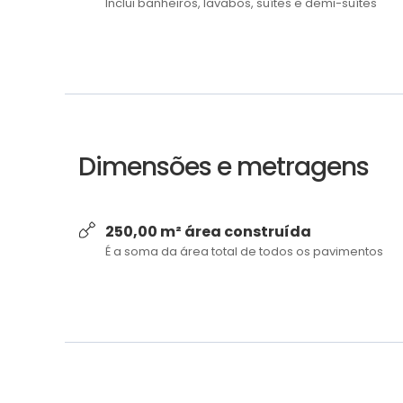
Inclui banheiros, lavabos, suítes e demi-suítes
Dimensões e metragens
250,00 m² área construída
É a soma da área total de todos os pavimentos