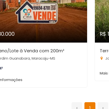
30.000
R$ 
reno/Lote à Venda com 200m²
Ter
rdim Guanabara, Maracaju-MS
Ja
M²
Mais
 informações
‹
1
›