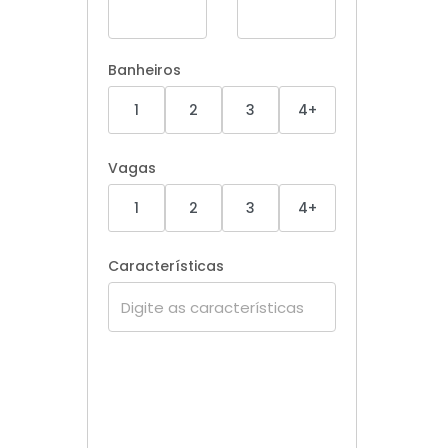
Banheiros
1
2
3
4+
Vagas
1
2
3
4+
Características