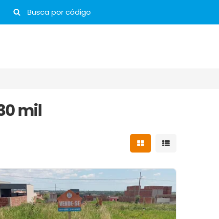
30 mil
Mostrar resultados 
Mostrar result