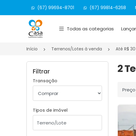
(67) 99694-8701
(67) 99814-6268
Página inicial
Todas as categorias
Lança
Início
Terrenos/Lotes à venda
Até R$ 30
2 T
Filtrar
Transação
Ordenar
Tipos de imóvel