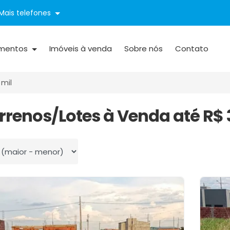
Mais telefones
mentos
Imóveis à venda
Sobre nós
Contato
 mil
errenos/Lotes à Venda até R$ 
 por