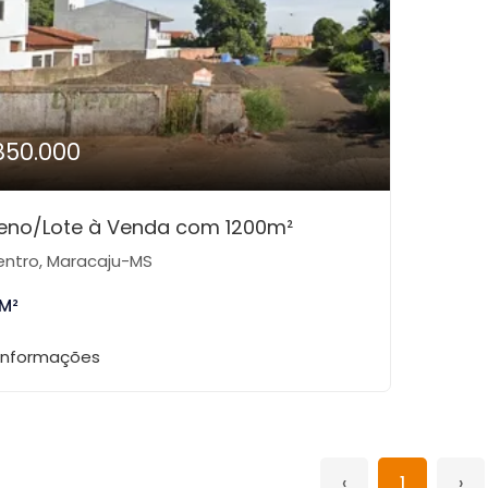
850.000
eno/Lote à Venda com 1200m²
ntro, Maracaju-MS
 M²
 informações
‹
1
›