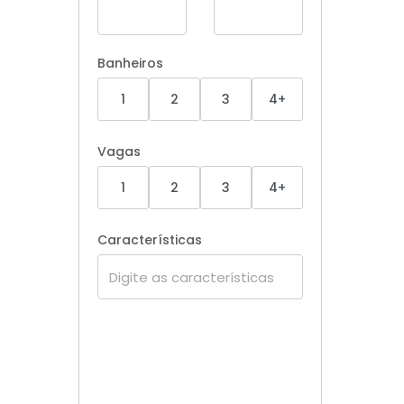
Banheiros
1
2
3
4+
Vagas
1
2
3
4+
Características