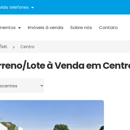
Mais telefones
mentos
Imóveis à venda
Sobre nós
Contato
/MS
Centro
erreno/Lote à Venda em Centr
 por