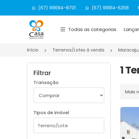
(67) 99694-8701
(67) 99814-6268
Página inicial
Todas as categorias
Lança
Início
Terrenos/Lotes à venda
Maracaju
1 T
Filtrar
Transação
Ordenar
Tipos de imóvel