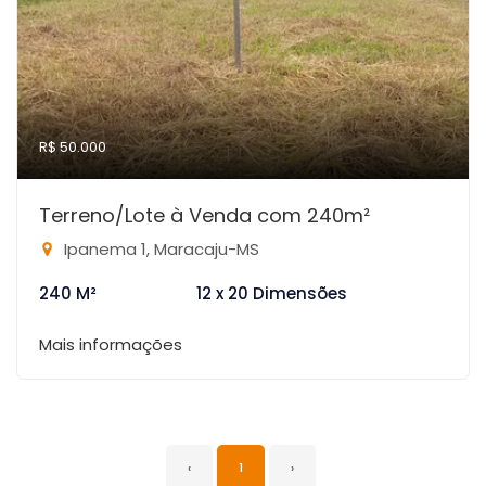
R$ 50.000
Terreno/Lote à Venda com 240m²
Ipanema 1, Maracaju-MS
240 M²
12 x 20 Dimensões
Mais informações
‹
1
›