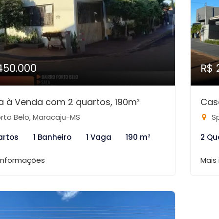
450.000
R$ 
 à Venda com 2 quartos, 190m²
Cas
rto Belo, Maracaju-MS
Sp
artos
1 Banheiro
1 Vaga
190 m²
2 Qu
 informações
Mais