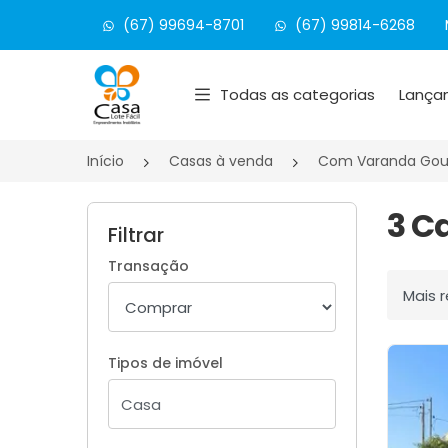
(67) 99694-8701
(67) 99814-6268
Página inicial
Todas as categorias
Lança
Início
Casas à venda
Com Varanda Go
3 C
Filtrar
Transação
Ordenar
Tipos de imóvel