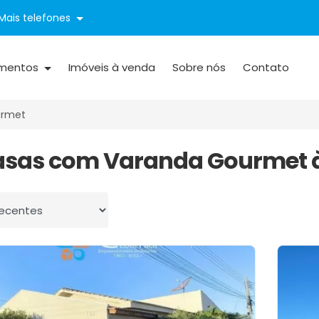
Mais telefones
mentos
Imóveis à venda
Sobre nós
Contato
urmet
asas com Varanda Gourmet 
 por