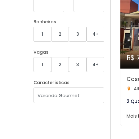
Banheiros
1
2
3
4+
Vagas
R$ 
1
2
3
4+
Cas
Características
Al
2 Qu
Mais