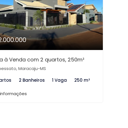
2.000.000
a à Venda com 2 quartos, 250m²
essato, Maracaju-MS
artos
2 Banheiros
1 Vaga
250 m²
 informações