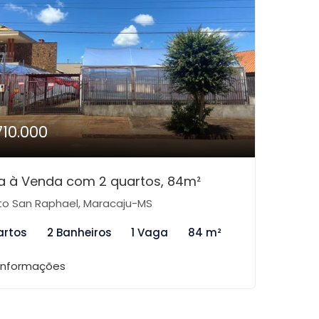
710.000
a à Venda com 2 quartos, 84m²
to San Raphael, Maracaju-MS
artos
2 Banheiros
1 Vaga
84 m²
 informações