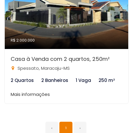
R$ 2.000.000
Casa à Venda com 2 quartos, 250m²
Spessato, Maracaju-MS
2 Quartos
2 Banheiros
1 Vaga
250 m²
Mais informações
‹
1
›