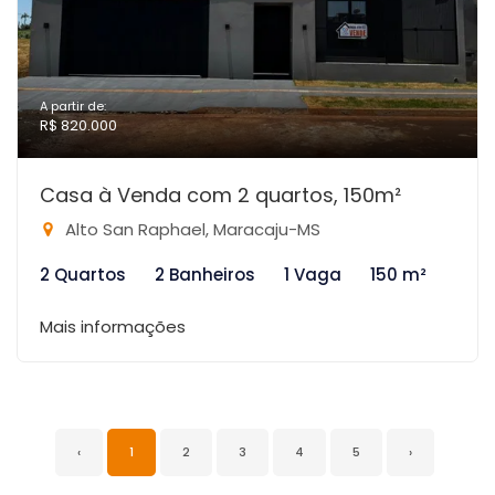
A partir de:
R$ 820.000
Casa à Venda com 2 quartos, 150m²
Alto San Raphael, Maracaju-MS
2 Quartos
2 Banheiros
1 Vaga
150 m²
Mais informações
‹
1
2
3
4
5
›